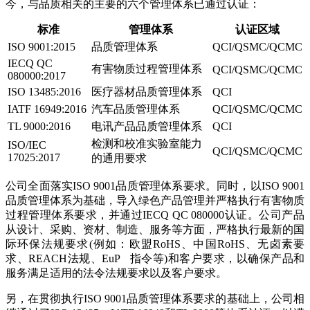
今，与品质相关的主要的六个管理体系已通过认证：
标准
管理体系
认证区域
ISO 9001:2015
品质管理体系
QCI/QSMC/QCMC
IECQ QC
有害物质过程管理体系
QCI/QSMC/QCMC
080000:2017
ISO 13485:2016
医疗器材品质管理体系
QCI
IATF 16949:2016
汽车品质管理体系
QCI/QSMC/QCMC
TL 9000:2016
电讯产品品质管理体系
QCI
检测和校准实验室能力
ISO/IEC
QCI/QSMC/QCMC
17025:2017
的通用要求
公司全面落实ISO 9001品质管理体系要求。同时，以ISO 9001
品质管理体系为基础，导入绿色产品管理并严格执行有害物质
过程管理体系要求，并通过IECQ QC 080000认证。公司产品
从设计、采购、资材、制造、服务等方面，严格执行最新的国
际环保法规要求(例如：欧盟RoHS、中国RoHS、无卤素要
求、REACH法规、EuP 指令等)和客户要求，以确保产品和
服务满足适用的法令法规要求以及客户要求。
另，在贯彻执行ISO 9001品质管理体系要求的基础上，公司相