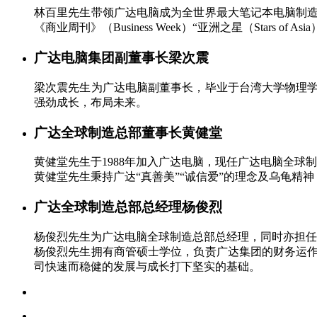
林百里先生带领广达电脑成为全世界最大笔记本电脑制造厂
《商业周刊
》
（Business Week）“亚洲之星（Stars of
广达电脑集团副董事长
梁次震
梁次震先生为广达电脑副董事长，毕业于台湾大学物理学
强劲成长，布局未来。
广达全球制造总部董事长
黄健堂
黄健堂先生于
1988年加入广达电脑，现任
广达电脑全球制
黄健堂先生秉持广达“真善美”“诚信爱”的理念及乌龟
广达全球制造总部总经理
杨俊烈
杨俊烈先生为广达电脑全球制造总部总经理，同时亦担任
杨俊烈先生拥有商管硕士学位，负责广达集团的财务运
司快速而稳健的发展与成长打下坚实的基础。