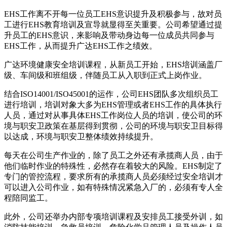
EHS工作离不开每一位员工EHS意识提升及积极参与，故对员
工进行EHS教育培训及宣导就显得至关重要。公司希望通过提
升员工的EHS意识，来影响及带动身边每一位成员共同参与
EHS工作，从而提升广达EHS工作之绩效。
广达环境健康安全培训课程，从新员工开始，EHS培训涵盖厂
级、车间级和班组级，伴随员工从入职到正式上岗作业。
结合ISO14001/ISO45001的运作，公司EHS团队多次组织员工
进行培训，培训对象大多为EHS管理或者EHS工作的具体执行
人员，通过对从事具体EHS工作岗位人员的培训，使公司的环
境与职安卫政策在基层得到贯彻，公司的环境与职安卫目标得
以达成，环境与职安卫整体绩效持续提升。
每天在公司生产作业的，除了员工之外还有承揽商人员，由于
他们临时作业的特殊性，必然存在着较大的风险。EHS制定了
专门的管控流程，要求所有的承揽商人员必须经过安全培训才
可以进入公司作业，如有特殊情况紧急入厂的，必须有专人全
程陪同监工。
此外，公司还举办内部专项培训课程及安排员工接受外训，如